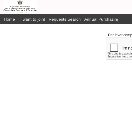
Home
I want to join!
Requests Search
Annual Purchasing Plan P
Por favor comp