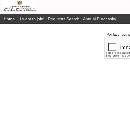
Home
I want to join!
Requests Search
Annual Purchasing Plan P
Por favor comp