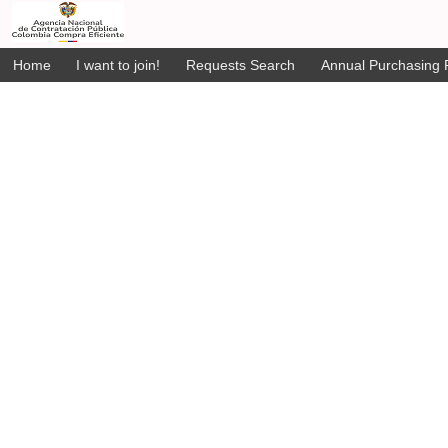
Home
I want to join!
Requests Search
Annual Purchasing P