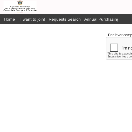
Home
I want to join!
Requests Search
Annual Purchasing Plan P
Por favor comp