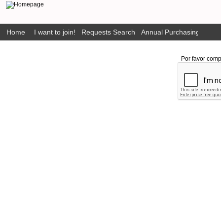
Home
I want to join!
Requests Search
Annual Purchasing Plan P
Por favor comp