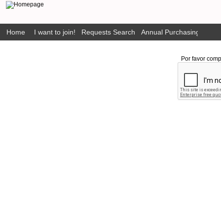
Home
I want to join!
Requests Search
Annual Purchasing Plan P
Por favor comp