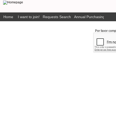
Home
I want to join!
Requests Search
Annual Purchasing Plan P
Por favor comp