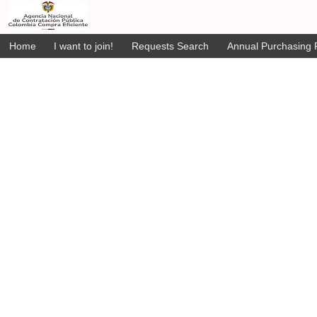
Home
I want to join!
Requests Search
Annual Purchasing P