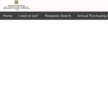
Home
I want to join!
Requests Search
Annual Purchasing P