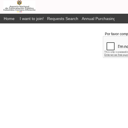
Home
I want to join!
Requests Search
Annual Purchasing Plan P
Por favor comp