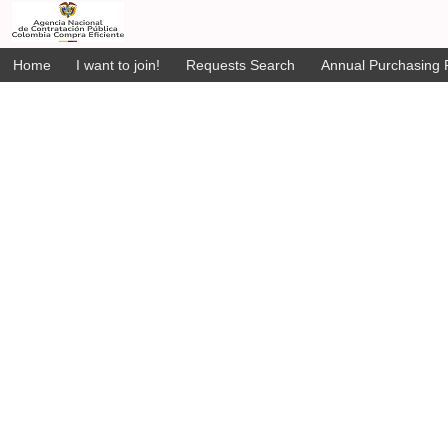
Home
I want to join!
Requests Search
Annual Purchasing P