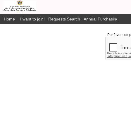
Home
I want to join!
Requests Search
Annual Purchasing Plan P
Por favor comp