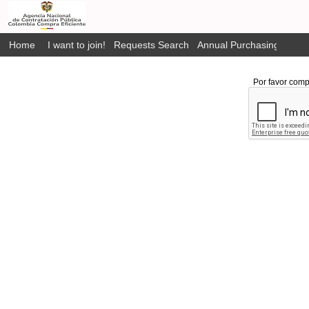
Home
I want to join!
Requests Search
Annual Purchasing Plan P
Por favor comp