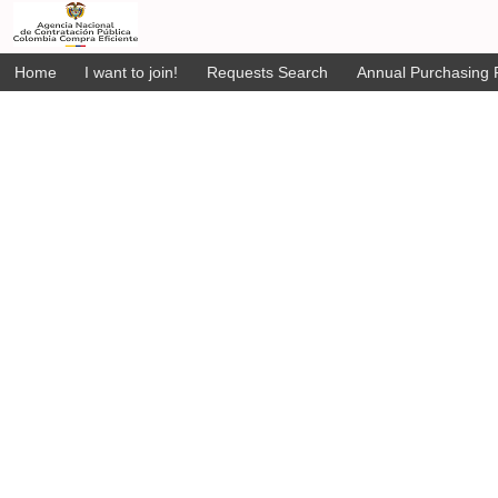
Home
I want to join!
Requests Search
Annual Purchasing P