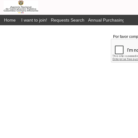
Home
I want to join!
Requests Search
Annual Purchasing Plan P
Por favor comp