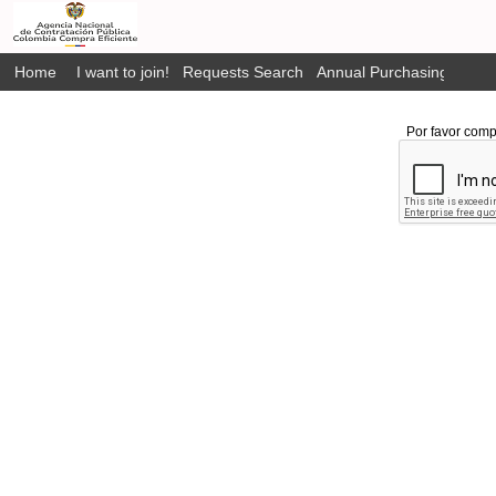
Home
I want to join!
Requests Search
Annual Purchasing Plan P
Por favor comp