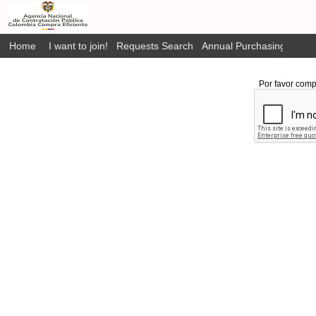
Home
I want to join!
Requests Search
Annual Purchasing Plan P
Por favor comp