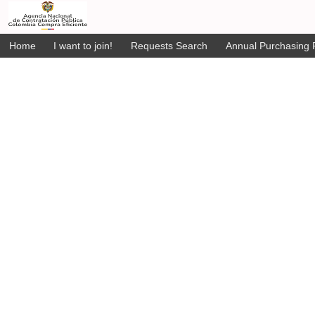
Home
I want to join!
Requests Search
Annual Purchasing P