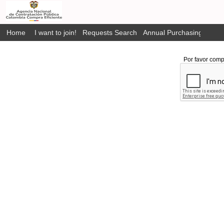
Home
I want to join!
Requests Search
Annual Purchasing Plan P
Por favor comp