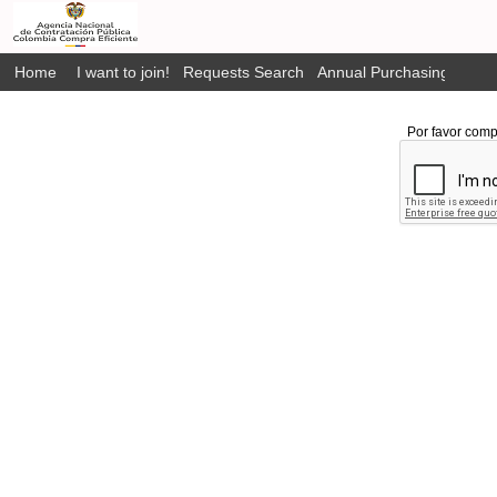
Home
I want to join!
Requests Search
Annual Purchasing Plan P
Por favor comp