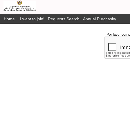
Home
I want to join!
Requests Search
Annual Purchasing Plan P
Por favor comp