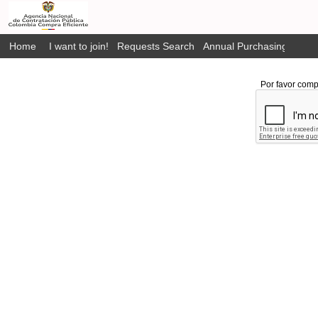
Home
I want to join!
Requests Search
Annual Purchasing Plan P
Por favor comp