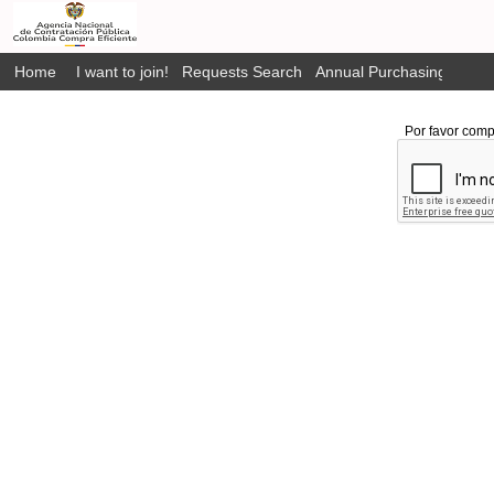
Home
I want to join!
Requests Search
Annual Purchasing Plan P
Por favor comp