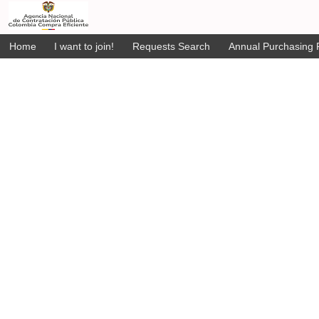
Home
I want to join!
Requests Search
Annual Purchasing P