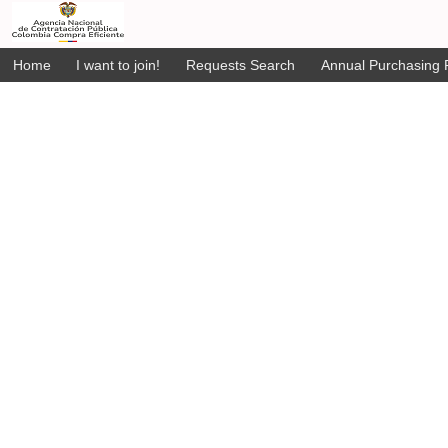
Home
I want to join!
Requests Search
Annual Purchasing P