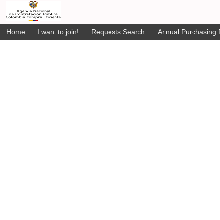
Home
I want to join!
Requests Search
Annual Purchasing P