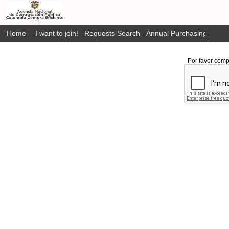
Home
I want to join!
Requests Search
Annual Purchasing Plan P
Por favor comp