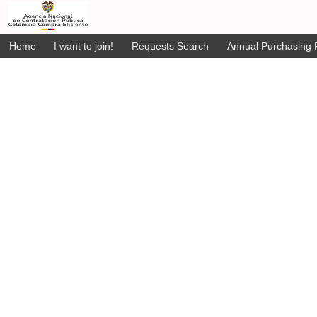
Home
I want to join!
Requests Search
Annual Purchasing P