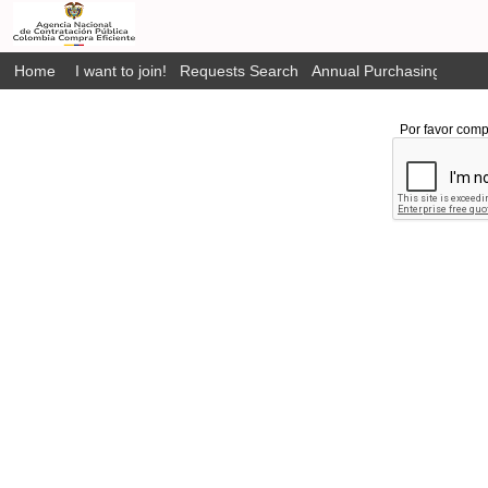
Home
I want to join!
Requests Search
Annual Purchasing Plan P
Por favor comp