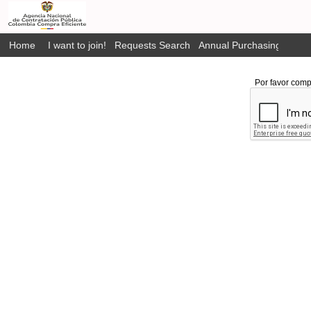
Home
I want to join!
Requests Search
Annual Purchasing Plan P
Por favor comp