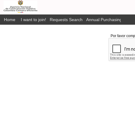
Home
I want to join!
Requests Search
Annual Purchasing Plan P
Por favor comp