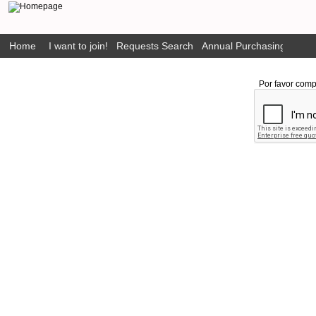
Home
I want to join!
Requests Search
Annual Purchasing Plan P
Por favor comp