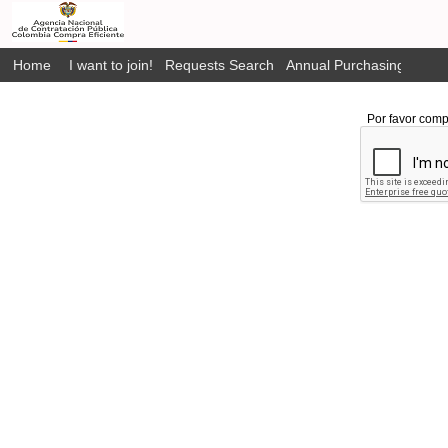
Home
I want to join!
Requests Search
Annual Purchasing Plan P
Por favor comp