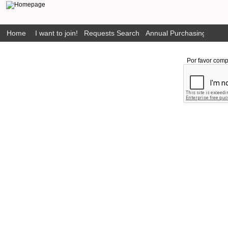
Home
I want to join!
Requests Search
Annual Purchasing Plan P
Por favor comp