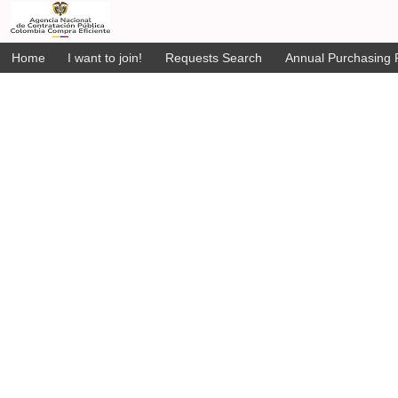
Home
I want to join!
Requests Search
Annual Purchasing P