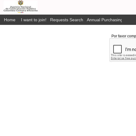
Home
I want to join!
Requests Search
Annual Purchasing Plan P
Por favor comp