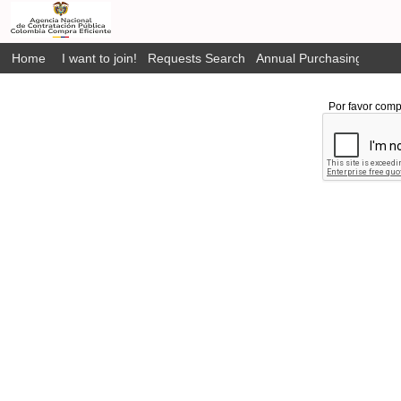
Home
I want to join!
Requests Search
Annual Purchasing Plan P
Por favor comp