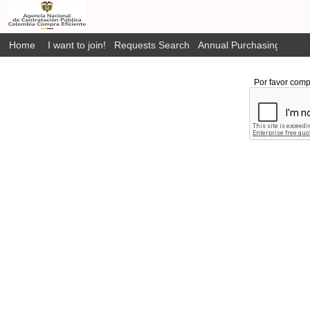
Home
I want to join!
Requests Search
Annual Purchasing Plan P
Por favor comp