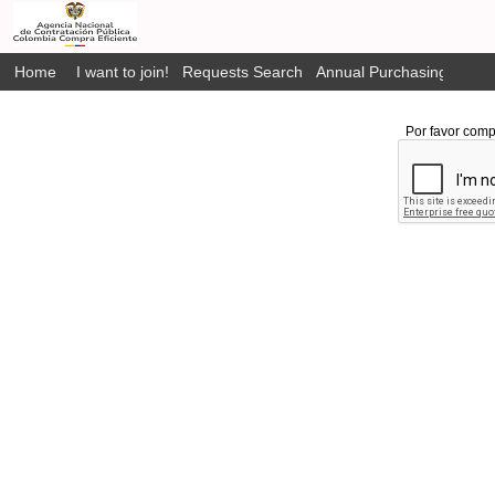
Home
I want to join!
Requests Search
Annual Purchasing Plan P
Por favor comp