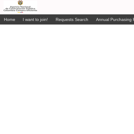
Home
I want to join!
Requests Search
Annual Purchasing P