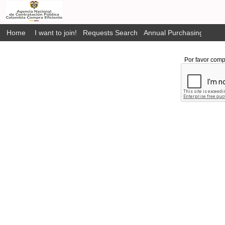
Home
I want to join!
Requests Search
Annual Purchasing Plan P
Por favor comp