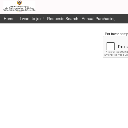
Home
I want to join!
Requests Search
Annual Purchasing Plan P
Por favor comp