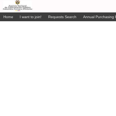
Home
I want to join!
Requests Search
Annual Purchasing P