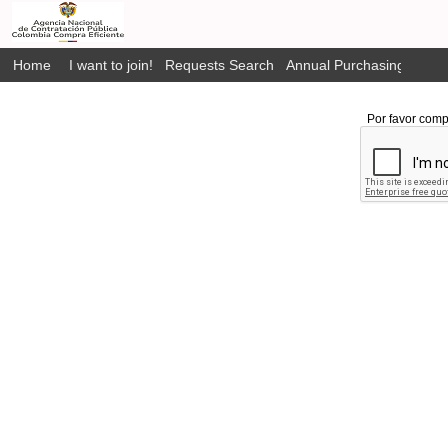
Home
I want to join!
Requests Search
Annual Purchasing Plan P
Por favor comp