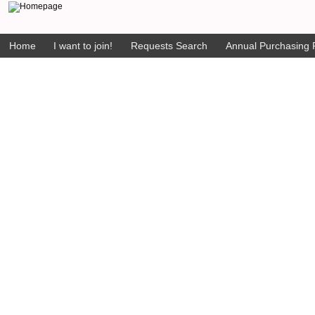
Home
I want to join!
Requests Search
Annual Purchasing P