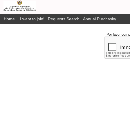
Home
I want to join!
Requests Search
Annual Purchasing Plan P
Por favor comp