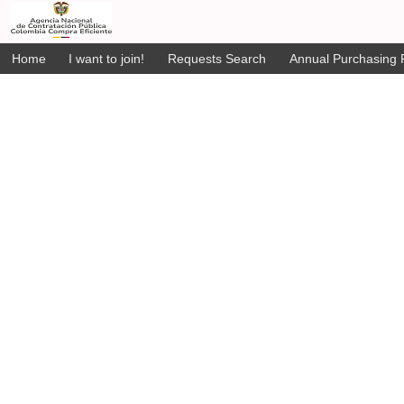
Home
I want to join!
Requests Search
Annual Purchasing P