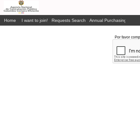
Home
I want to join!
Requests Search
Annual Purchasing Plan P
Por favor comp