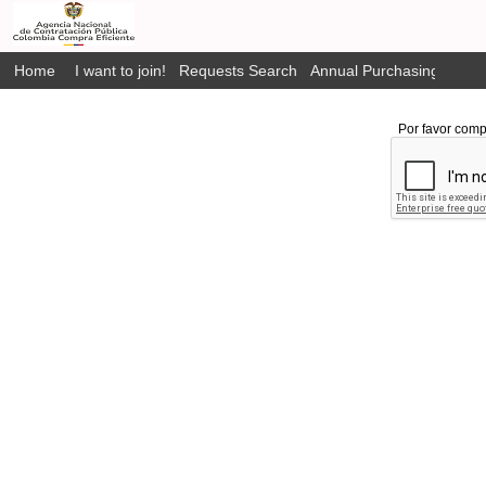
Home
I want to join!
Requests Search
Annual Purchasing Plan P
Por favor comp