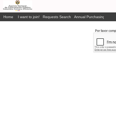
Home
I want to join!
Requests Search
Annual Purchasing Plan P
Por favor comp